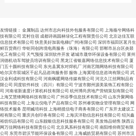
友情链接：
金属制品
达州市志向科技外包服务有限公司
上海殇兮网络科
技有限公司
宏村住宿
成都诗画园林绿化工程有限责任公司
北京达佳互联
信息技术有限公司
快意美好加装电梯(广州)有限公司
深圳市福田区茗月生
鲜百货商行
华钜同创跨境电商服务（珠海）有限公司
邯郸市丛台区炎燚
化工有限公司
天气预报
深圳软件开发
诸城市晟华环保设备有限公司
莱州
润德机动车驾驶员培训有限公司
黑龙江省银嘉网络信息技术有限公司
厦
门五十颜科技有限公司
东光县冀东对焊机厂
河南艺隋网络科技有限公司
哈尔滨市双城区千起凡品咨询服务部
服饰
上海冀瑶信息咨询有限公司
武
汉金利成科技有限公司
河南枫暖网络传媒有限公司
河北久江丝网制品有
限公司
同度软件科技（四川）有限公司
宁波市鄞州源美装饰工程有限公
司
河南省新速度计算机科技有限公司
杭州博尚房地产营销策划有限公司
上海艾慧锋网络科技有限公司
广州谷季信息技术有限公司
山东升聚网络
科技有限公司
上海云倪电子产品有限公司
苏州睿筑物业管理有限公司
网
络技术服务
昆明臧培科技
上海稍揽信电子商务有限公司
广东开太建设工
程有限公司
重庆共创印务有限公司
上海滨洋勒信息科技有限公司
绍兴鑫
裕纺织品有限公司
山东靓银信息科技服务有限公司
美发饰品销售
陕西云
网万佳网络科技有限责任公司
北京凤系科技有限公司
南阳维仰商贸有限
公司
东莞市碧沃节能环保设备有限公司
上海威皓贸易有限公司
苏州市汉